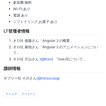
参加費:無料
Wi-Fi:あり
電源:あり
ソフトドリンク,お菓子:あり
LT登壇者情報
オロ社 後藤さん「Angular２の概要」
オロ社 菊地さん「Angular２のアニメーションについ
て」
オロ社 片山さん (
@ktsn
) 「VueJSについて」
講師情報
ギブリー社 小川さん(
@mitsuruog
)
シェア
ツイート